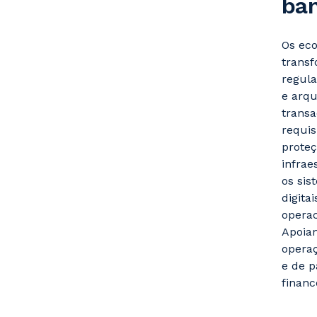
ban
Os eco
transf
regula
e arqu
transa
requis
proteç
infrae
os sis
digita
operac
Apoiam
operaç
e de 
financ