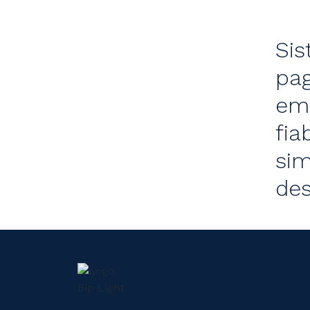
Sis
pa
em 
fia
sim
de