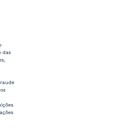
o
o das
es,
fraude
dos
uições
sações