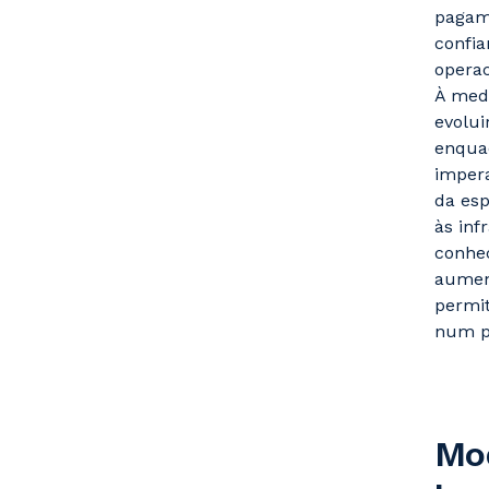
pagame
confia
operac
À medi
evolui
enqua
impera
da esp
às in
conhec
aument
permit
num pa
Mo