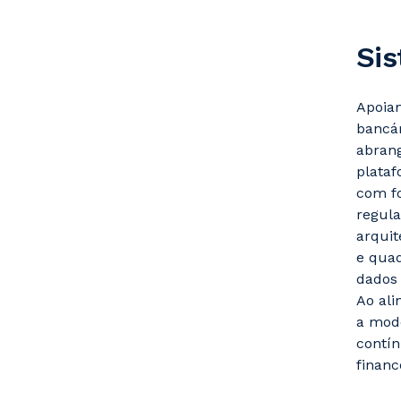
Sis
Apoiam
bancár
abrang
plataf
com fo
regula
arquit
e quad
dados 
Ao ali
a mode
contí
finan