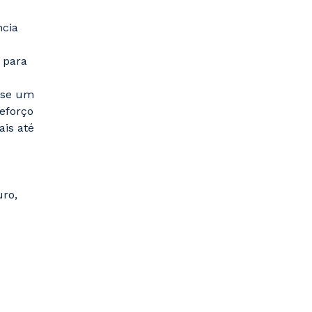
ncia
 para
‑se um
reforço
ais até
uro,