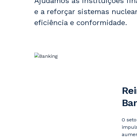
Ajudamos as instituições fi
e a reforçar sistemas nuclea
eficiência e conformidade.
Rei
Ba
O seto
impuls
aument