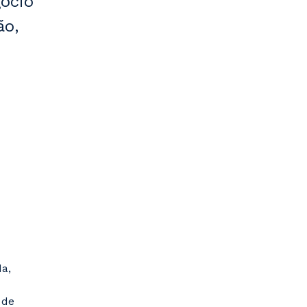
gócio
ão,
a,
 de