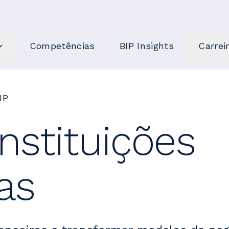
Competências
BIP Insights
Carrei
IP
nstituições
as