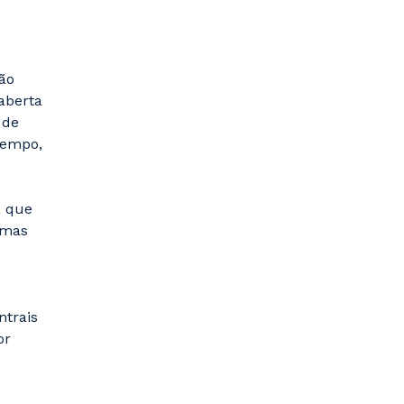
ão
aberta
 de
tempo,
a que
rmas
ntrais
or